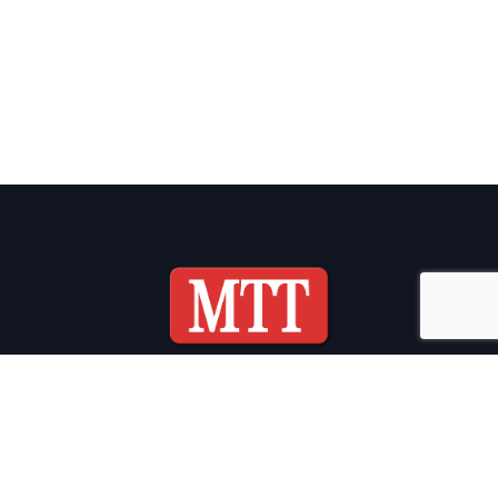
ADRESS
MTT Sweden AB
Lövingsborg 1