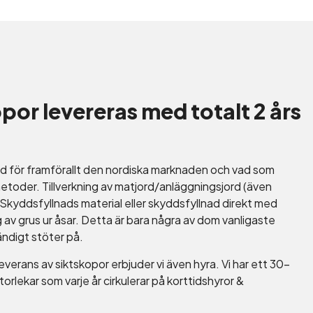
por levereras med totalt 2 års
d för framförallt den nordiska marknaden och vad som
toder. Tillverkning av matjord/anläggningsjord (även
Skyddsfyllnads material eller skyddsfyllnad direkt med
av grus ur åsar. Detta är bara några av dom vanligaste
ndigt stöter på.
leverans av siktskopor erbjuder vi även hyra. Vi har ett 30-
 storlekar som varje år cirkulerar på korttidshyror &