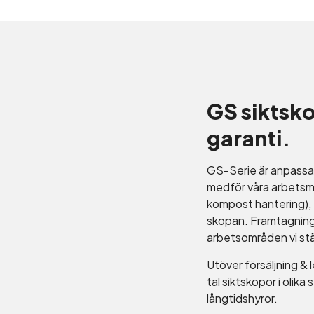
GS siktsko
garanti.
GS-Serie är anpassa
medför våra arbetsme
kompost hantering), 
skopan. Framtagning 
arbetsområden vi stä
Utöver försäljning & 
tal siktskopor i olika
långtidshyror.