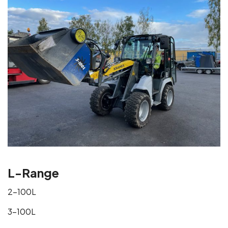
L-Range
2-100L
3-100L