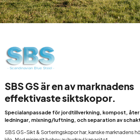
SBS GS är en av marknadens
effektivaste siktskopor.
Specialanpassade för jordtillverkning, kompost, åter
ledningar, mixning/luftning, och separation av scha
SBS GS-Sikt & Sorteringskopor har, kanske marknadens hö
kilo. Med minimalt behov av hydraul kapacitet.