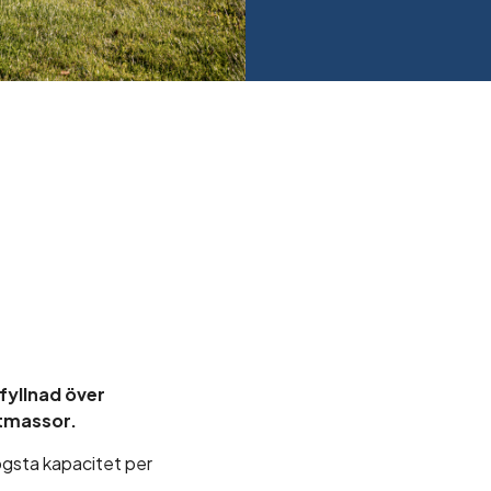
fyllnad över
ktmassor.
gsta kapacitet per