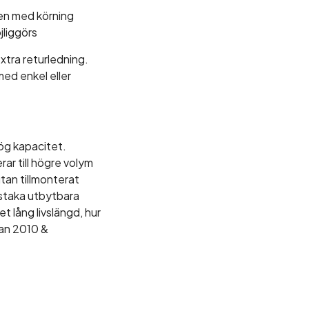
ten med körning
jliggörs
xtra returledning.
med enkel eller
ög kapacitet.
rar till högre volym
utan tillmonterat
enstaka utbytbara
t lång livslängd, hur
dan 2010 &