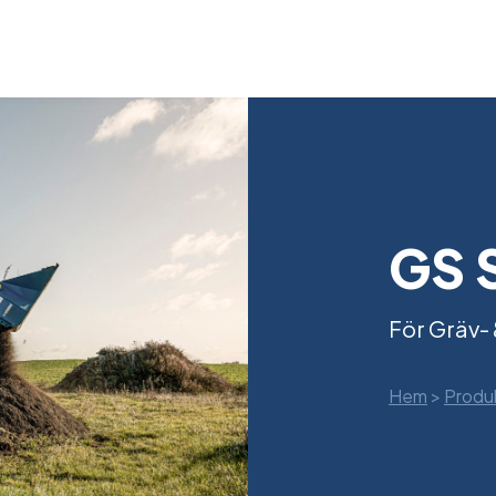
GS 
För Gräv-
Hem
>
Produ