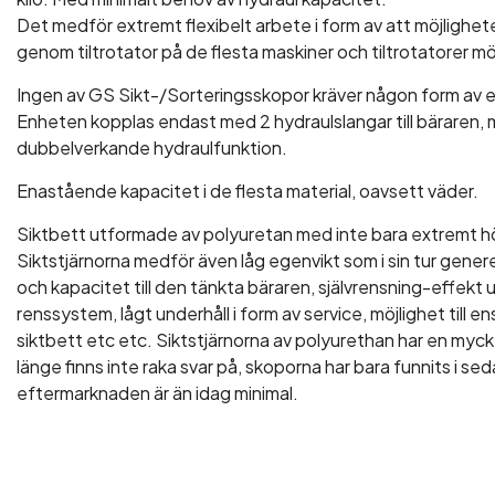
Det medför extremt flexibelt arbete i form av att möjlighe
genom tiltrotator på de flesta maskiner och tiltrotatorer mö
Ingen av GS Sikt-/Sorteringsskopor kräver någon form av e
Enheten kopplas endast med 2 hydraulslangar till bäraren, 
dubbelverkande hydraulfunktion.
Enastående kapacitet i de flesta material, oavsett väder.
Siktbett utformade av polyuretan med inte bara extremt h
Siktstjärnorna medför även låg egenvikt som i sin tur genere
och kapacitet till den tänkta bäraren, självrensning-effekt 
renssystem, lågt underhåll i form av service, möjlighet till 
siktbett etc etc. Siktstjärnorna av polyurethan har en mycke
länge finns inte raka svar på, skoporna har bara funnits i se
eftermarknaden är än idag minimal.